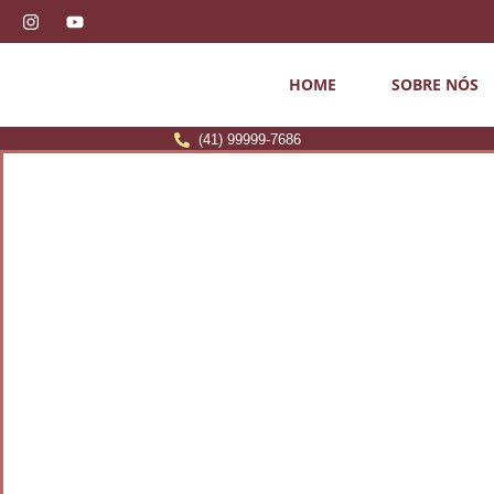
HOME
SOBRE NÓS
(41) 99999-7686
HOME
SOBRE NÓS
ATUAÇÃO
NOSSA EQUIPE
DEPOIMENTOS
ARTIGOS