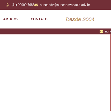
(41) 99999-7686
nunesadv@nunesadvocacia.adv.br
Desde 2004
ARTIGOS
CONTATO
nun